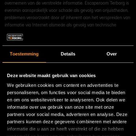
overnemen van de verstrekte informatie. Escaperoom Terborg is
evenmin aansprakelijk voor schade als gevolg van onjuistheden,
problemen veroorzaakt door of inherent aan het verspreiden van
informatie via Internet alsmede als gevolg van technische
storingen. Aan de gepresenteerde informatie kan géén recht
worden ontleend.
Toestemming
Details
Over
Deze website maakt gebruik van cookies
We gebruiken cookies om content en advertenties te
SNEL NAAR
personaliseren, om functies voor social media te bieden
en om ons websiteverkeer te analyseren. Ook delen we
Kamers
informatie over uw gebruik van onze site met onze
Arrangementen
partners voor social media, adverteren en analyse. Deze
Reserveren
partners kunnen deze gegevens combineren met andere
Reviews
informatie die u aan ze heeft verstrekt of die ze hebben
Over ons
verzameld op basis van uw gebruik van hun services.