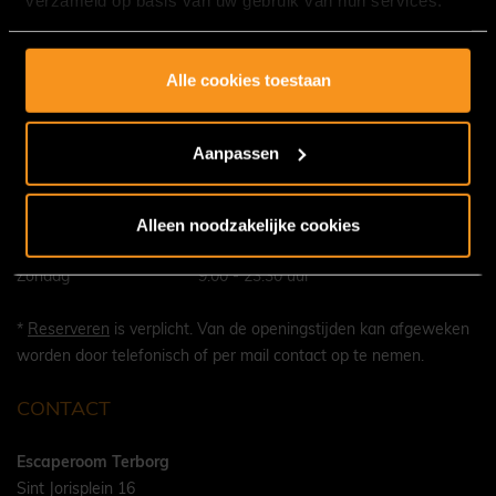
Contact
OPENINGSTIJDEN *
Alle cookies toestaan
Maandag
18.00 - 22.00 uur
Dinsdag
18.00 - 22.00 uur
Aanpassen
Woensdag
18.00 - 22.00 uur
Donderdag
18.00 - 22.00 uur
Alleen noodzakelijke cookies
Vrijdag
18.00 - 23.30 uur
Zaterdag
9.00 - 23.30 uur
Zondag
9.00 - 23.30 uur
*
Reserveren
is verplicht. Van de openingstijden kan afgeweken
worden door telefonisch of per mail contact op te nemen.
CONTACT
Escaperoom Terborg
Sint Jorisplein 16