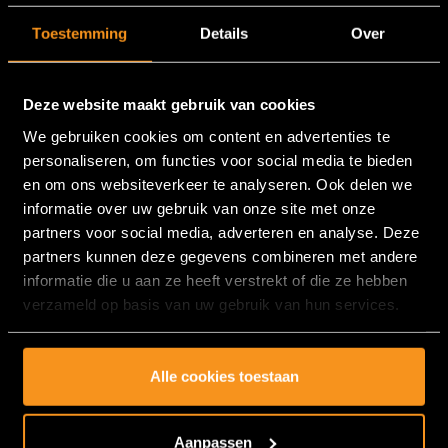
Toestemming
Details
Over
Vriendelijke en attente gastheer. Leuke introductie op de
gespeeld escaperoom. De kamer zit goed in elkaar met
gevarieerde opdrachten. Voor ons een leuke ervaring die vraagt
Deze website maakt gebruik van cookies
om meer!
We gebruiken cookies om content en advertenties te
Chiel Franssen
personaliseren, om functies voor social media te bieden
en om ons websiteverkeer te analyseren. Ook delen we
informatie over uw gebruik van onze site met onze
partners voor social media, adverteren en analyse. Deze
Super vette ervaring!
partners kunnen deze gegevens combineren met andere
informatie die u aan ze heeft verstrekt of die ze hebben
Voor mij was dit een super vette ervaring! De sfeer is perfect
verzameld op basis van uw gebruik van hun services.
uitgewerkt in de kamers voor een levensechte ervaring. Goede
en verrassende combinaties van puzzels. Daarbij een erg
vriendelijke host!
Alle cookies toestaan
Peije Es
Aanpassen