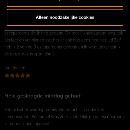
Een echte aanrader!
Alleen noodzakelijke cookies
De opdrachten waren erg orgineel vergeleken met andere
escaperooms die ik heb gedaan. De moeilijkheidsgraad was ook
perfect en vanbinnen ziet het er ook nog eens heel vet uit! Zelf
heb ik 2 van de 3 escaperooms gedaan en ik weet zeker dat ik
de derde ook nog zal doen.
Juul Jansen
Hele geslaagde middag gehad!
Een activiteit waarbij teamwork en tactisch nadenken
samenkomen. Personeel was zeer vriendelijk en de escaperoom
is professioneel opgezet!